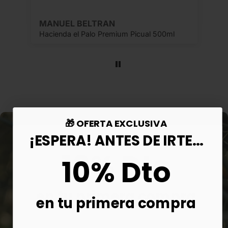
pero es una joya. 👏👏👏
Aurora Fernández Agudo
Hacienda el Palo Premium Picual 500ml
🎁 OFERTA EXCLUSIVA
¡ESPERA! ANTES DE IRTE...
10% Dto
10% Dto
en tu primera compra
en tu primera compra