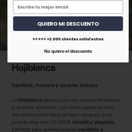
QUIERO MI DESCUENTO
QUIERO MI DESCUENTO
No quiero el descuento
⭐⭐⭐⭐⭐ +2.000 clientes satisfechos
No quiero el descuento
Hojiblanca
Equilibrio, frescura y carácter andaluz.
La
Hojiblanca
destaca por sus aromas herbáceos
y un sabor armónico, con notas suaves al inicio
que evolucionan hacia un ligero amargor y un
picante muy sutil. Un AOVE
versátil y elegante
,
perfecto para quienes buscan
equilibrio y