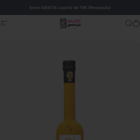
Ir directamente al contenido
diapositivas pausa
Envío GRATIS a partir de 79€ (Península)
Navegación
Evoo Gourmet
Busc
C