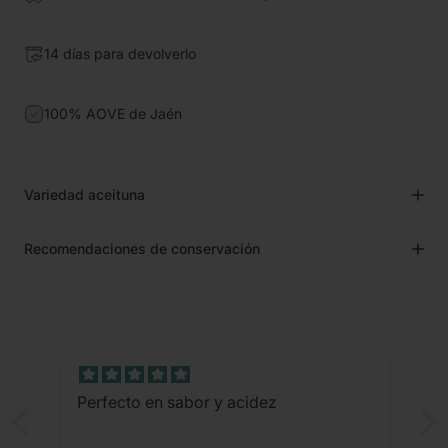
14 días para devolverlo
100% AOVE de Jaén
Variedad aceituna
Recomendaciones de conservación
Sólo lo he probado en tostada y está
buenísimo, lo reservo para usar en
crudo. NO lo meto en la caja fuerte,