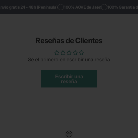
ío gratis 24 - 48h (Península)
100% AOVE de Jaén
100% Garantía de d
Reseñas de Clientes
Sé el primero en escribir una reseña
Escribir una
reseña