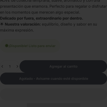
AOVE de cosecha temprana, suave, aromático y con una
presentación que enamora. Perfecto para regalar o disfrutar
en los momentos que merecen algo especial.
Delicado por fuera, extraordinario por dentro.
🌟
Nuestra valoración:
equilibrio, diseño y sabor en su
máxima expresión.
¡Disponible! Listo para enviar
Cantidad
Agregar al carrito
Agotado - Avísame cuando esté disponible