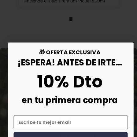
Hacienda el Palo Premium Picual 500ml
🎁 OFERTA EXCLUSIVA
¡ESPERA! ANTES DE IRTE...
10% Dto
10% Dto
en tu primera compra
en tu primera compra
QUIERO MI DESCUENTO