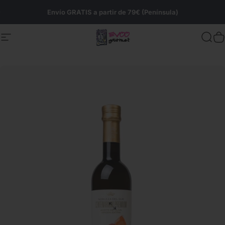
Ir directamente al contenido
diapositivas pausa
Envío GRATIS a partir de 79€ (Península)
Navegación
Evoo Gourmet
Busc
C