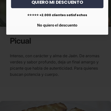
QUIERO MI DESCUENTO
No quiero el descuento
⭐⭐⭐⭐⭐ +2.000 clientes satisfechos
No quiero el descuento
Picual
Intenso, con carácter y alma de Jaén. De aromas
verdes y sabor profundo, deja un final amargo y
picante que habla de autenticidad. Para quienes
buscan potencia y cuerpo.