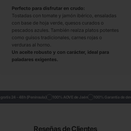
Perfecto para disfrutar en crudo:
Tostadas con tomate y jamón ibérico, ensaladas
con base de hoja verde, quesos curados o
pescados azules. También realza platos potentes
como guisos tradicionales, carnes rojas o
verduras al horno.
Un aceite robusto y con carácter, ideal para
paladares exigentes.
ratis 24 - 48h (Península)
100% AOVE de Jaén
100% Garantía de devol
Reseñas de Clientes